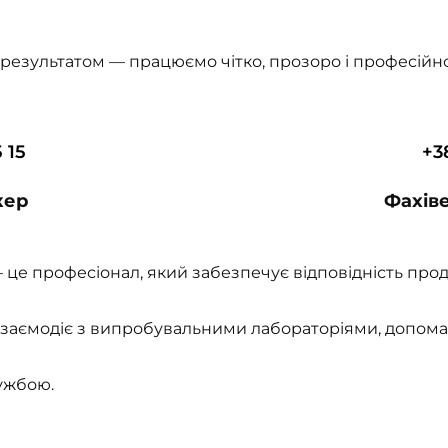
результатом — працюємо чітко, прозоро і професійно
 15
+3
кер
Фахіве
) – це професіонал, який забезпечує відповідність пр
взаємодіє з випробувальними лабораторіями, допома
ужбою.