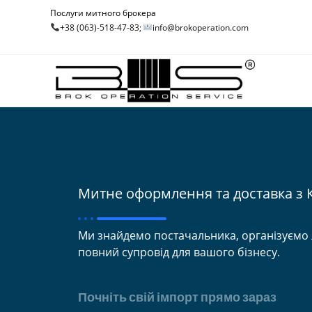
Послуги митного брокера
+38 (063)-518-47-83;
info@brokoperation.com
Митне оформлення та доставка з 
Ми знайдемо постачальника, організуємо 
повний супровід для вашого бізнесу.
Почніть свій імпорт прямо зараз