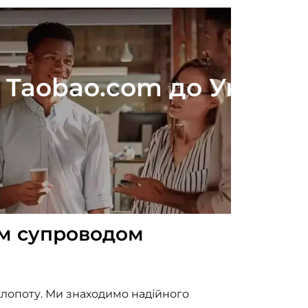
 | Taobao.com до Україн
ним супроводом
 клопоту. Ми знаходимо надійного