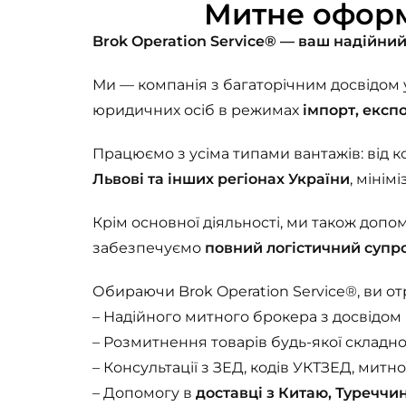
Митне оформ
Brok Operation Service® — ваш надійний
Ми — компанія з багаторічним досвідом 
юридичних осіб в режимах
імпорт, експ
Працюємо з усіма типами вантажів: від 
Львові та інших регіонах України
, мінім
Крім основної діяльності, ми також допо
забезпечуємо
повний логістичний супр
Обираючи Brok Operation Service®, ви от
– Надійного митного брокера з досвідом
– Розмитнення товарів будь-якої складно
– Консультації з ЗЕД, кодів УКТЗЕД, митн
– Допомогу в
доставці з Китаю, Туреччин