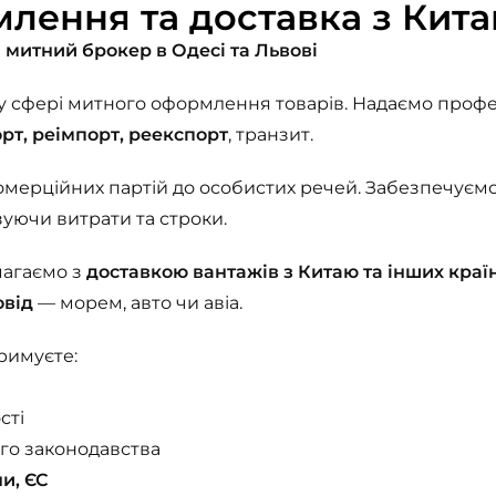
лення та доставка з Кита
 митний брокер в Одесі та Львові
у сфері митного оформлення товарів. Надаємо профес
орт, реімпорт, реекспорт
, транзит.
комерційних партій до особистих речей. Забезпечуєм
ізуючи витрати та строки.
магаємо з
доставкою вантажів з Китаю та інших краї
овід
— морем, авто чи авіа.
римуєте:
сті
ого законодавства
и, ЄС