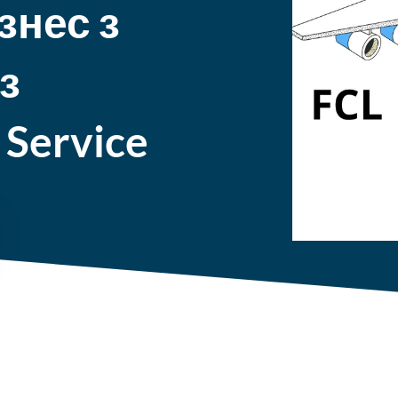
знес з
з
 Service