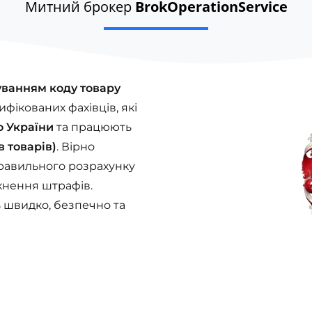
Митний брокер
BrokOperationService
уванням коду товару
ікованих фахівців, які
о України
та працюють
в товарів)
. Вірно
правильного розрахунку
икнення штрафів.
 швидко, безпечно та