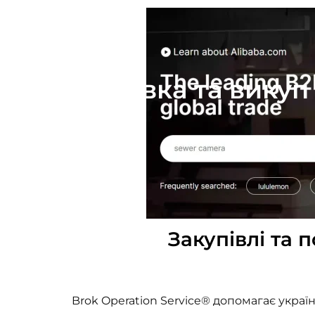
Доставка та викуп 
Закупівлі та 
Brok Operation Service® допомагає украї