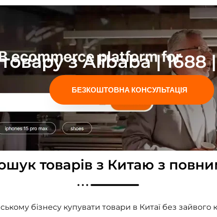
товару з Alibaba | 1688
БЕЗКОШТОВНА КОНСУЛЬТАЦІЯ
пошук товарів з Китаю з пов
нському бізнесу купувати товари в Китаї без зайвого