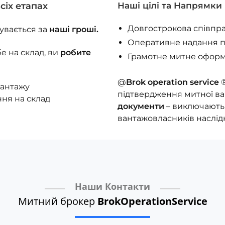
сіх етапах
Наші цілі та Напрямки
Довгострокова співпрац
бувається за
наші гроші.
Оперативне надання п
е на склад, ви
робите
Грамотне митне оформ
@
Brok operation service
®
вантажу
підтвердження митної вар
ння на склад
документи
– виключають 
вантажовласників наслід
Наши Контакти
Митний брокер
BrokOperationService