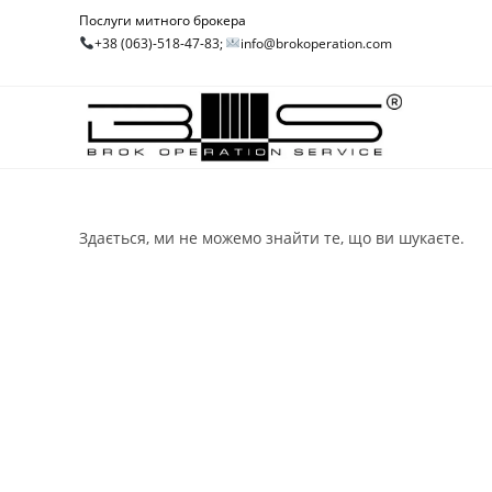
Перейти
Послуги митного брокера
до
+38 (063)-518-47-83;
info@brokoperation.com
вмісту
Здається, ми не можемо знайти те, що ви шукаєте.