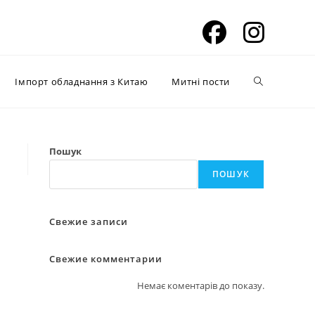
Перемкнути
Імпорт обладнання з Китаю
Митні пости
пошук
Пошук
ПОШУК
на
Свежие записи
веб-
Свежие комментарии
Немає коментарів до показу.
сайті